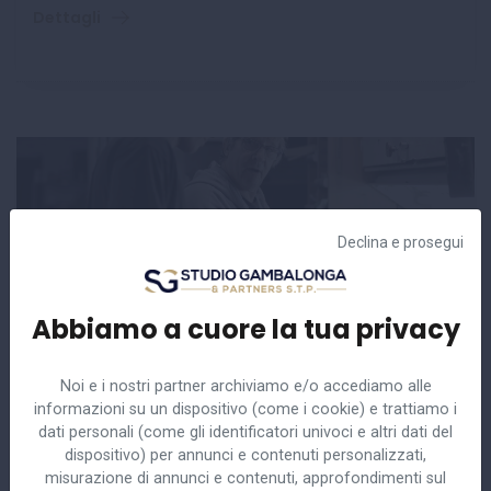
Dettagli
Declina e prosegui
Abbiamo a cuore la tua privacy
Tirocini extracurriculari in gruppi di
imprese: nuovo limite di 12 mesi
Noi e i nostri partner archiviamo e/o accediamo alle
3 Agosto 2026
Pubblicazioni
informazioni su un dispositivo (come i cookie) e trattiamo i
dati personali (come gli identificatori univoci e altri dati del
dispositivo) per annunci e contenuti personalizzati,
L’iter di conversione del cd. DL Primo Maggio (DL
misurazione di annunci e contenuti, approfondimenti sul
62/2026, convertito in L. 112/2026) ha comportato