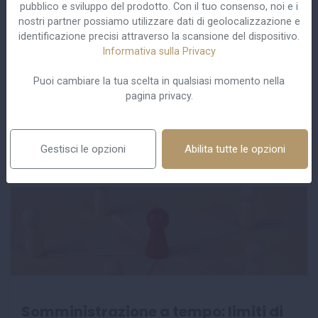
pubblico e sviluppo del prodotto. Con il tuo consenso, noi e i
alcune modifiche durante l’esame presso la Camera dei
nostri partner possiamo utilizzare dati di geolocalizzazione e
identificazione precisi attraverso la scansione del dispositivo.
Deputati. Tra queste, l’inserimento della disposizione di
Informativa sulla Privacy
cui all'art. 4-bis, che è intervenuta sulla disciplina dei
tirocini...
Puoi cambiare la tua scelta in qualsiasi momento nella
pagina privacy.
Dettagli
Gestisci le opzioni
Abilita tutte le opzioni
Somministrazione a tempo: limiti di