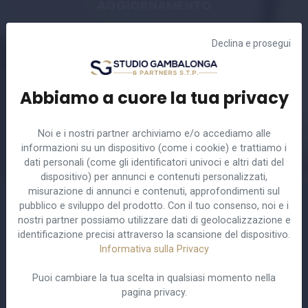
AGGIORNAMENTO
I nostri consulenti sono a
Declina e prosegui
vostra disposizione.
Abbiamo a cuore la tua privacy
CONTATTACI
Noi e i nostri partner archiviamo e/o accediamo alle
informazioni su un dispositivo (come i cookie) e trattiamo i
dati personali (come gli identificatori univoci e altri dati del
dispositivo) per annunci e contenuti personalizzati,
misurazione di annunci e contenuti, approfondimenti sul
pubblico e sviluppo del prodotto. Con il tuo consenso, noi e i
nostri partner possiamo utilizzare dati di geolocalizzazione e
identificazione precisi attraverso la scansione del dispositivo.
Informativa sulla Privacy
LA NOSTRA COMPETENZA AL TUO SERVIZIO.
Puoi cambiare la tua scelta in qualsiasi momento nella
pagina privacy.
Oltre venti professionisti al tuo servizio, quattro sedi