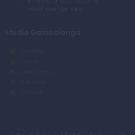
lun-ven: 09.00-12.30, 15.00-18.00
venerdì pomeriggio chiuso
Studio Gambalonga
Consulenti
Lo Studio
Lavora con noi
Centro Studi
Contattaci
Copyright © 2022 Studio Gambalonga & Partners S.T.P. - P.IVA