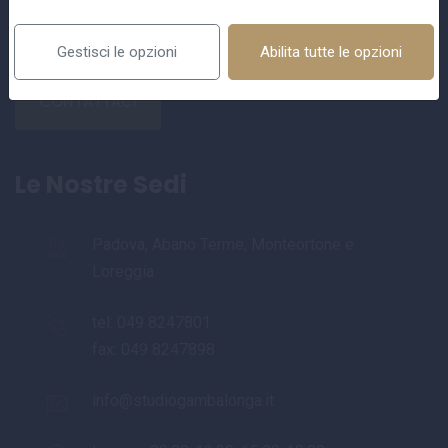
operative, assistenza individuale per ogni cliente.
Gestisci le opzioni
Abilita tutte le opzioni
CONTATTACI
Le Nostre Sedi
Padova, Abano Terme, Monteortone e
Loreggia
tel:
049 8247801
fax: 049 8247898
info@studiogambalonga.it