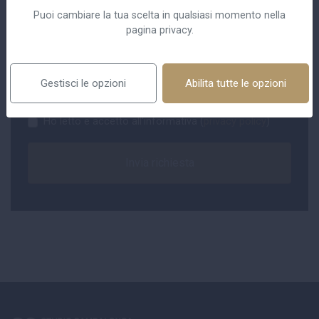
Richiesta
Puoi cambiare la tua scelta in qualsiasi momento nella
pagina privacy.
Gestisci le opzioni
Abilita tutte le opzioni
Ho letto e accetto all'informativa (
privacy policy
)
Invia richiesta