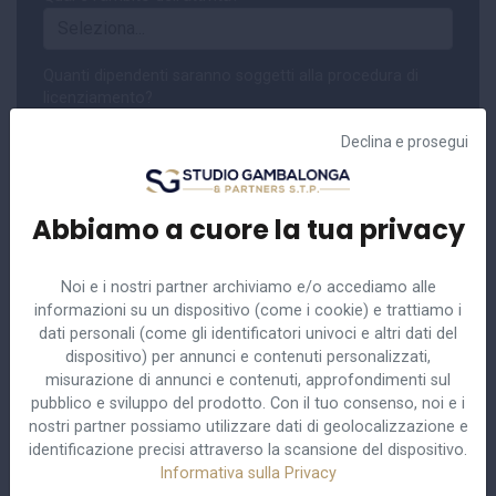
Quanti dipendenti saranno soggetti alla procedura di
licenziamento?
Declina e prosegui
Dove si trova l'azienda?
Abbiamo a cuore la tua privacy
Nominativo
Noi e i nostri partner archiviamo e/o accediamo alle
informazioni su un dispositivo (come i cookie) e trattiamo i
dati personali (come gli identificatori univoci e altri dati del
Indirizzo email
dispositivo) per annunci e contenuti personalizzati,
misurazione di annunci e contenuti, approfondimenti sul
pubblico e sviluppo del prodotto. Con il tuo consenso, noi e i
Telefono
nostri partner possiamo utilizzare dati di geolocalizzazione e
identificazione precisi attraverso la scansione del dispositivo.
Informativa sulla Privacy