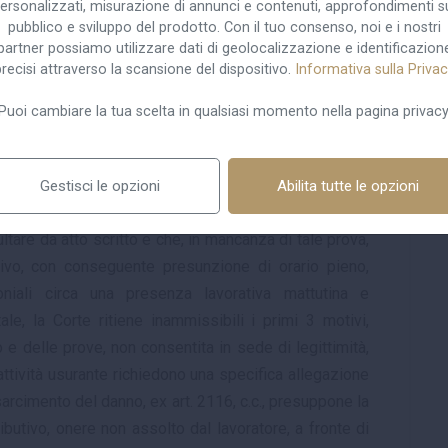
ersonalizzati, misurazione di annunci e contenuti, approfondimenti s
o versamento contributivo;
pubblico e sviluppo del prodotto. Con il tuo consenso, noi e i nostri
partner possiamo utilizzare dati di geolocalizzazione e identificazion
eriodi anteriori e successivi a quelli accertati;
recisi attraverso la scansione del dispositivo.
Informativa sulla Priva
o principale, riaffermando il principio secondo cui è
Puoi cambiare la tua scelta in qualsiasi momento nella pagina privacy
ndistinto censure eterogenee, ex art. 360, comma 1,
 presuppone l’accettazione della ricostruzione fattuale,
arla; la Corte chiarisce, inoltre, che la decisione di
Gestisci le opzioni
Abilita tutte le opzioni
rapporto di lavoro”, ma ha correttamente applicato il
ultare da atto scritto e che, in mancanza di tale prova,
tivo, con conseguente presunzione di orario pieno,
niali circa una presenza lavorativa mattutina e
ale, la Corte ritiene inammissibili i primi 3 motivi,
 e delle prove, non consentita in sede di legittimità,
ttività usurante richiedono una specifica allegazione
isarcimento del danno, ex art. 2116, c.c., presuppone la
utivo, onere non assolto dal lavoratore, a fronte di