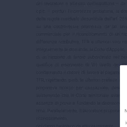
del lavoratore e all’esito dell’istruttoria – d
c.p.c. – perduri l’incertezza probatoria, la 
della regola residuale desumibile dall’art. 26
su una controversia promossa da un lavor
commerciale per il riconoscimento di un ra
differenze retributive, TFR e ulteriori voci ri
integralmente le domande; la Corte d’Appello, 
di un rapporto di lavoro subordinato nel p
qualifica di inserviente di VII livello del C
condannando il datore di lavoro al pagamento
TFR, rigettando, però, le ulteriori pretese del
proponeva ricorso per cassazione, denunci
sostenendo che la Corte territoriale avrebbe
assenza di prova e fondando la decisione sul
time. Parallelamente, il lavoratore proponeva 
N
riconoscimento:
del danno biologico da attività usurante;