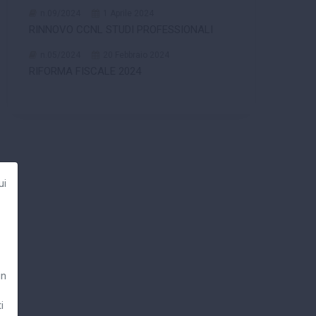
n.09/2024
1 Aprile 2024
RINNOVO CCNL STUDI PROFESSIONALI
n.05/2024
20 Febbraio 2024
RIFORMA FISCALE 2024
ui
un
i