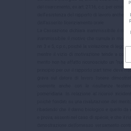
p
del risarcimento, ex art. 2116, c.c. per omess
dell’esistenza del rapporto di lavoro anche in p
p
dell’asserito licenziamento orale.
La Cassazione dichiara inammissibile il ricors
inammissibile il motivo che cumula in modo i
nn. 3 e 5, c.p.c., poiché la violazione di legge
mentre il vizio di motivazione tende a contest
merito non ha affatto riconosciuto un “nuovo 
principio per cui il rapporto part time deve ris
grava sul datore di lavoro l’onere dimostra
coerente anche con le risultanze testimo
pomeridiana. In relazione al ricorso incident
poiché fondati su una rivalutazione del merito
ribadendo che il danno biologico e quello da a
e prova, assenti nel caso di specie, e che il r
dimostrazione dell’omesso versamento contrib