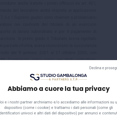
a condurre anche tramite i poteri officiosi ex art. 421,
domanda del lavoratore andrà respinta in applicazione
97, c.c. I Supremi giudici sono chiamati a pronunciarsi
atore nei confronti del titolare di un esercizio
pporto di lavoro subordinato e per il pagamento di
sarcitorie. In primo grado il Tribunale aveva rigettato
in parziale riforma, aveva riconosciuto la sussistenza
eriodo dal 9 gennaio 2001 al 31 ottobre 2003, con
CNL Commercio, orario pieno nei limiti contrattuali,
 di 26.839,01 euro lordi complessivi, comprensivi di
Declina e proseg
 lavoratore. Avverso tale decisione il datore di lavoro
ando violazione di legge e vizio di motivazione,
Abbiamo a cuore la tua privacy
 erroneamente riconosciuto un rapporto full time in
 solo mancato deposito di un contratto scritto part
ricorso incidentale articolato in 4 motivi, per mancato
oi e i nostri partner archiviamo e/o accediamo alle informazioni su 
dispositivo (come i cookie) e trattiamo i dati personali (come gli
identificatori univoci e altri dati del dispositivo) per annunci e contenut