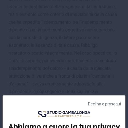
elemento costitutivo della responsabilità contrattuale,
ma rileva solo come criterio di imputabilità della causa
che ha impedito l’adempimento: se l’inadempimento
dipende da un impedimento oggettivo non superabile
con la normale diligenza, il datore può essere
esonerato; in assenza di tale causa, l’obbligo
risarcitorio scatta integralmente. Nel caso specifico, la
Corte di appello, pur avendo correttamente riscontrato
l’inadempimento del datore - a causa della mancata
attivazione di verifiche a fronte di plurimi “campanelli
d’allarme” - aveva erroneamente addossato alla
dipendente le conseguenze della sua inerzia.
Interessante il passaggio della Cassazione in tema di
Declina e prosegui
accomodamenti ragionevoli ove, a fronte del silenzio
della dipendente, si sottolinea - quale «fase
ineludibile» - «la doverosa interlocuzione su iniziativa
Abbiamo a cuore la tua privacy