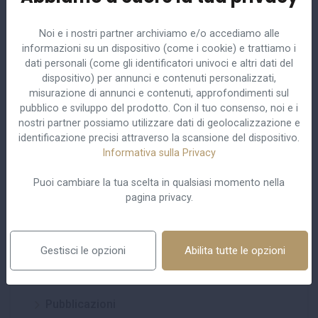
datoriale di trasmettere informazioni (dati sensibili) sul
proprio stato di salute». Come dire, non esiste un
Noi e i nostri partner archiviamo e/o accediamo alle
obbligo o anche solo un onere a carico del lavoratore,
informazioni su un dispositivo (come i cookie) e trattiamo i
ma - se interpellati - c’è il dovere di informare l’azienda
dati personali (come gli identificatori univoci e altri dati del
dispositivo) per annunci e contenuti personalizzati,
delle proprie condizioni mediche.
misurazione di annunci e contenuti, approfondimenti sul
pubblico e sviluppo del prodotto. Con il tuo consenso, noi e i
Fonte: SOLE24ORE
nostri partner possiamo utilizzare dati di geolocalizzazione e
identificazione precisi attraverso la scansione del dispositivo.
Informativa sulla Privacy
Puoi cambiare la tua scelta in qualsiasi momento nella
pagina privacy.
Centro studi
Gestisci le opzioni
Abilita tutte le opzioni
Pubblicazioni