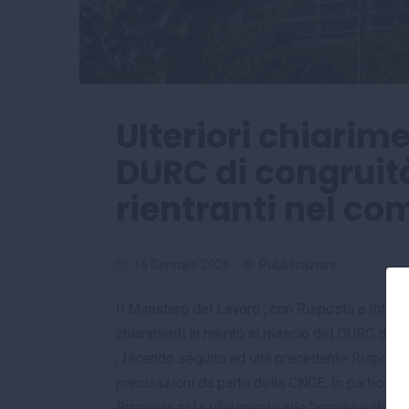
Ulteriori chiarime
DURC di congruit
rientranti nel co
16 Gennaio 2026
Pubblicazioni
Il Ministero del Lavoro , con Risposta a Interp
chiarimenti in merito al rilascio del DURC di c
, facendo seguito ad una precedente Risposta d
precisazioni da parte della CNCE. In particola
Risposta si fa riferimento alle "imprese che i