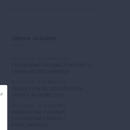
Ultime circolari
n.20/2024
23 Ottobre 2024
LIQUIDAZIONE GIUDIZIALE E RAPPORTI DI
LAVORO IN CRISI DI IMPRESA
n.11/2024
20 Aprile 2024
RESIDUO FERIE DEL 2022 DA GODERE
ui
ENTRO IL 30 GIUGNO 2024
n.10/2024
16 Aprile 2024
RINNOVO CCNL TERZIARIO,
DISTRIBUZIONE E SERVIZI -
CONFCOMMERCIO