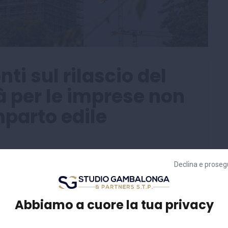
nti sul rilascio del
à per le imprese non
mparto edile
Declina e proseg
ello del 29 dicembre 2025 , fornisce ulteriori
ongruità alle imprese non rientranti nel comparto edile
el 17 ottobre 2025 ed alla richiesta di ulteriori
Abbiamo a cuore la tua privacy
re, il Ministero chiarisce che laddove nella precedente
n concreto svolgono prevalentemente attività diversa