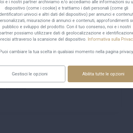
oi e i nostri partner archiviamo e/o accediamo alle informazioni su 
deve essere intesa con riguardo allo specifico cantiere
dispositivo (come i cookie) e trattiamo i dati personali (come gli
identificatori univoci e altri dati del dispositivo) per annunci e contenut
sa in quel contesto, con la conseguenza che la
ersonalizzati, misurazione di annunci e contenuti, approfondimenti s
ratto ma in relazione alle lavorazioni concretamente
pubblico e sviluppo del prodotto. Con il tuo consenso, noi e i nostri
rda i casi in cui non sussiste l'obbligo di iscrizione
partner possiamo utilizzare dati di geolocalizzazione e identificazion
 le imprese affidatarie che nello specifico cantiere
recisi attraverso la scansione del dispositivo.
Informativa sulla Priva
uello edile, permane l'obbligo di richiedere il DURC
Puoi cambiare la tua scelta in qualsiasi momento nella pagina privacy
entualmente realizzati nel cantiere e che non sussiste,
sa Edile/Edilcassa. Il Ministero precisa, infine, che
 procedere alla richiesta del DURC di congruità, essa
Gestisci le opzioni
Abilita tutte le opzioni
ramite l'applicativo dedicato, adempimento che non
ile/Edilcassa.