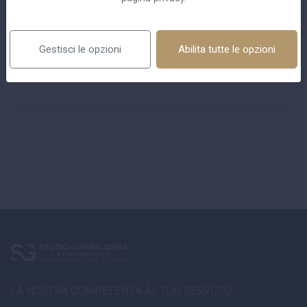
n.09/2024
1 Aprile 2024
RINNOVO CCNL STUDI PROFESSIONALI
Gestisci le opzioni
Abilita tutte le opzioni
n.05/2024
20 Febbraio 2024
RIFORMA FISCALE 2024
LA NOSTRA COMPETENZA AL TUO SERVIZIO.