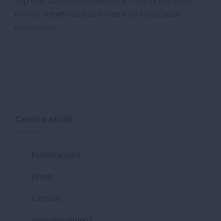
Suprema Corte ha stabilito che il rifiuto di trasferirsi
non era sorretto da buona fede e da circostanze
comprovate.
Centro studi
Pubblicazioni
Eventi
Circolari
Approfondimenti