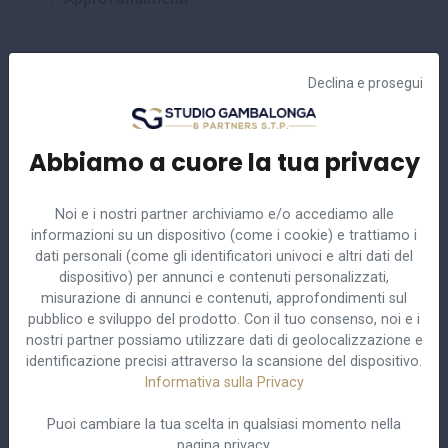
Declina e prosegui
Ultime circolari
Abbiamo a cuore la tua privacy
Noi e i nostri partner archiviamo e/o accediamo alle
n.20/2024
23 Ottobre 2024
informazioni su un dispositivo (come i cookie) e trattiamo i
LIQUIDAZIONE GIUDIZIALE E RAPPORTI DI LAVORO IN
dati personali (come gli identificatori univoci e altri dati del
CRISI DI IMPRESA
dispositivo) per annunci e contenuti personalizzati,
misurazione di annunci e contenuti, approfondimenti sul
n.11/2024
20 Aprile 2024
pubblico e sviluppo del prodotto. Con il tuo consenso, noi e i
RESIDUO FERIE DEL 2022 DA GODERE ENTRO IL 30 GIUGNO
nostri partner possiamo utilizzare dati di geolocalizzazione e
2024
identificazione precisi attraverso la scansione del dispositivo.
Informativa sulla Privacy
n.10/2024
16 Aprile 2024
RINNOVO CCNL TERZIARIO, DISTRIBUZIONE E SERVIZI -
Puoi cambiare la tua scelta in qualsiasi momento nella
CONFCOMMERCIO
pagina privacy.