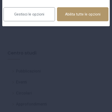
reputazionale.
Gestisci le opzioni
Abilita tutte le opzioni
Centro studi
Pubblicazioni
Eventi
Circolari
Approfondimenti