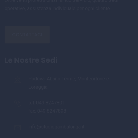
Oltre venti professionisti al tuo servizio, quattro sedi
operative, assistenza individuale per ogni cliente.
CONTATTACI
Le Nostre Sedi
Padova, Abano Terme, Monteortone e
Loreggia
tel:
049 8247801
fax: 049 8247898
info@studiogambalonga.it