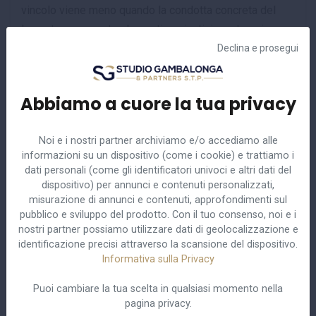
vincolo viene meno quando la condotta concreta del
lavoratore presenta elementi aggiuntivi, «estranei e
aggravanti, rispetto alla previsione contrattuale». In tali
Declina e prosegui
casi, il fatto non è più sussumibile nella fattispecie
astratta prevista dal CCNL e dev’essere valutato
Abbiamo a cuore la tua privacy
autonomamente dal giudice secondo la clausola
generale della giusta causa. Nel caso di specie, la
Noi e i nostri partner archiviamo e/o accediamo alle
Cassazione ha dichiarato il motivo inammissibile per un
informazioni su un dispositivo (come i cookie) e trattiamo i
vizio procedurale (mancata produzione in giudizio della
dati personali (come gli identificatori univoci e altri dati del
clausola CCNL di cui è stata denunciata l’erronea
dispositivo) per annunci e contenuti personalizzati,
misurazione di annunci e contenuti, approfondimenti sul
interpretazione). Inoltre, veniva indicata una previsione
pubblico e sviluppo del prodotto. Con il tuo consenso, noi e i
della contrattazione collettiva che punisce con
nostri partner possiamo utilizzare dati di geolocalizzazione e
sanzione conservativa una condotta che è differente
identificazione precisi attraverso la scansione del dispositivo.
rispetto a quella accertata dalla Corte territoriale e in
Informativa sulla Privacy
contrasto con la valutazione espressa dalla medesima
Puoi cambiare la tua scelta in qualsiasi momento nella
in ordine all’esistenza di un “grave nocumento” per
pagina privacy.
l’azienda, che può riguardare anche il patrimonio