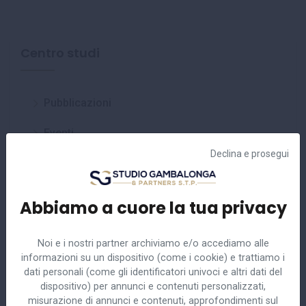
Centro studi
Pubblicazioni
Eventi
Declina e prosegui
Circolari
Approfondimenti
Abbiamo a cuore la tua privacy
Noi e i nostri partner archiviamo e/o accediamo alle
informazioni su un dispositivo (come i cookie) e trattiamo i
dati personali (come gli identificatori univoci e altri dati del
dispositivo) per annunci e contenuti personalizzati,
Ultime circolari
misurazione di annunci e contenuti, approfondimenti sul