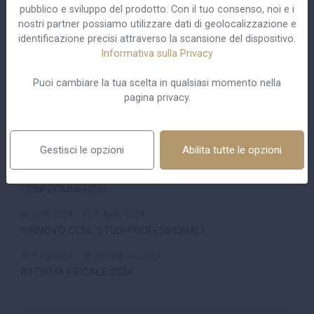
pubblico e sviluppo del prodotto. Con il tuo consenso, noi e i
nostri partner possiamo utilizzare dati di geolocalizzazione e
identificazione precisi attraverso la scansione del dispositivo.
n.20/2024
23 Ottobre 2024
Informativa sulla Privacy
LIQUIDAZIONE GIUDIZIALE E RAPPORTI DI LAVORO IN
CRISI DI IMPRESA
Puoi cambiare la tua scelta in qualsiasi momento nella
pagina privacy.
n.11/2024
20 Aprile 2024
RESIDUO FERIE DEL 2022 DA GODERE ENTRO IL 30 GIUGNO
2024
Gestisci le opzioni
Abilita tutte le opzioni
n.10/2024
16 Aprile 2024
RINNOVO CCNL TERZIARIO, DISTRIBUZIONE E SERVIZI -
CONFCOMMERCIO
n.09/2024
1 Aprile 2024
RINNOVO CCNL STUDI PROFESSIONALI
n.05/2024
20 Febbraio 2024
RIFORMA FISCALE 2024