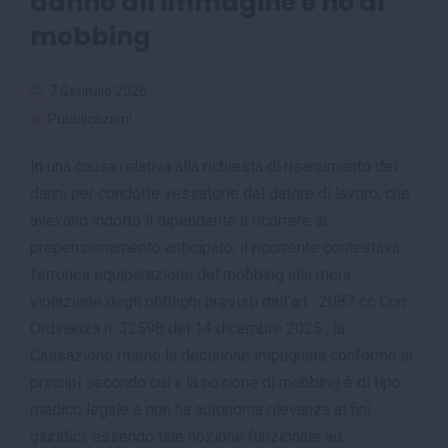
danno all'immagine e no al
mobbing
7 Gennaio 2026
Pubblicazioni
In una causa relativa alla richiesta di risarcimento dei
danni per condotte vessatorie del datore di lavoro, che
avevano indotto il dipendente a ricorrere al
prepensionamento anticipato, il ricorrente contestava
l'erronea equiparazione del mobbing alla mera
violazione degli obblighi previsti dall'art . 2087 cc Con
Ordinanza n. 32598 del 14 dicembre 2025 , la
Cassazione ritiene la decisione impugnata conforme ai
principi secondo cui « la nozione di mobbing è di tipo
medico legale e non ha autonoma rilevanza ai fini
giuridici; essendo tale nozione funzionale ad