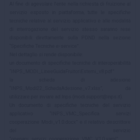
Al fine di agevolare l’ente nella richiesta di fruizione al
servizio esposto in piattaforma, tutte le specifiche
tecniche relative al servizio applicativo e alle modalità
di interrogazione del servizio stesso saranno rese
disponibili direttamente sulla PDND nella sezione
“Specifiche Tecniche e-service”.
Nel dettaglio si rende disponibile:
un documento di specifiche tecniche di interoperabilità
“INPS_MODI_LineeGuidaFruitoriEsterni_v8.pdf”
la scheda di adesione
“INPS_Modi22_SchedaAdesione_v7.xlsx”, da
utilizzare per inviare ad Inps (modi.support@inps.it).
Un documento di specifiche tecniche del servizio
applicativo “INPS_VMC_Specifica servizi
cooperazione Modi_v1.0.docx” e il relativo descrittore
del servizio
“openapi_servizi_cooperazione_VMC_V1.0.yaml”.