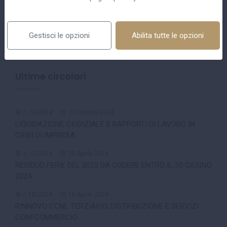
Gestisci le opzioni
Abilita tutte le opzioni
Ultime circolari
n.20/2024
23 Ottobre 2024
LIQUIDAZIONE GIUDIZIALE E RAPPORTI DI LAVORO IN
CRISI DI IMPRESA
n.11/2024
20 Aprile 2024
RESIDUO FERIE DEL 2022 DA GODERE ENTRO IL 30 GIUGNO
2024
n.10/2024
16 Aprile 2024
RINNOVO CCNL TERZIARIO, DISTRIBUZIONE E SERVIZI -
CONFCOMMERCIO