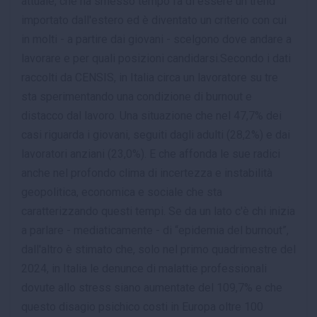
attuale, che ha smesso tempo fa di essere un trend
importato dall'estero ed è diventato un criterio con cui
in molti - a partire dai giovani - scelgono dove andare a
lavorare e per quali posizioni candidarsi.Secondo i dati
raccolti da CENSIS, in Italia circa un lavoratore su tre
sta sperimentando una condizione di burnout e
distacco dal lavoro. Una situazione che nel 47,7% dei
casi riguarda i giovani, seguiti dagli adulti (28,2%) e dai
lavoratori anziani (23,0%). E che affonda le sue radici
anche nel profondo clima di incertezza e instabilità
geopolitica, economica e sociale che sta
caratterizzando questi tempi. Se da un lato c'è chi inizia
a parlare - mediaticamente - di “epidemia del burnout”,
dall'altro è stimato che, solo nel primo quadrimestre del
2024, in Italia le denunce di malattie professionali
dovute allo stress siano aumentate del 109,7% e che
questo disagio psichico costi in Europa oltre 100