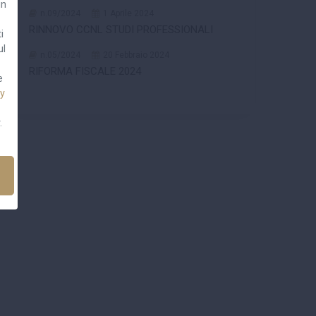
un
n.09/2024
1 Aprile 2024
RINNOVO CCNL STUDI PROFESSIONALI
i
ul
n.05/2024
20 Febbraio 2024
RIFORMA FISCALE 2024
e
cy
.