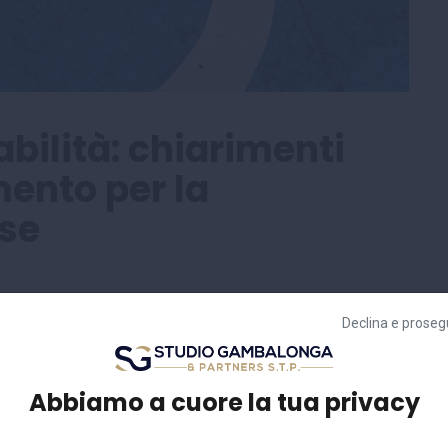
abilità: chiarimenti
mento per la
ase
Declina e proseg
nto della condizione di disabilità l'INPS, con
hiarimenti al fine di coordinare la disciplina di cui
 quanto riguarda il procedimento della valutazione di
Abbiamo a cuore la tua privacy
revede infatti il riconoscimento provvisorio delle
ai soggetti già titolari d'indennità di frequenza,