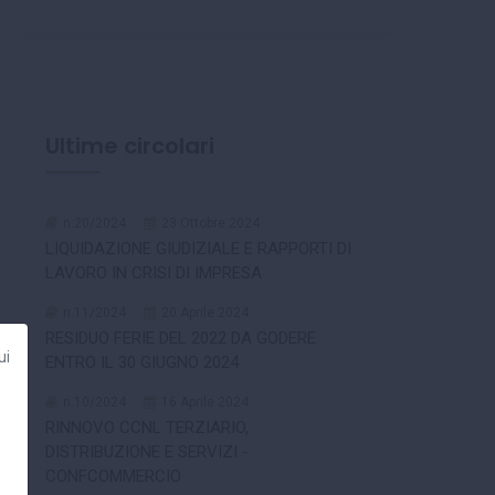
Ultime circolari
n.20/2024
23 Ottobre 2024
LIQUIDAZIONE GIUDIZIALE E RAPPORTI DI
LAVORO IN CRISI DI IMPRESA
n.11/2024
20 Aprile 2024
RESIDUO FERIE DEL 2022 DA GODERE
ui
ENTRO IL 30 GIUGNO 2024
n.10/2024
16 Aprile 2024
RINNOVO CCNL TERZIARIO,
DISTRIBUZIONE E SERVIZI -
CONFCOMMERCIO