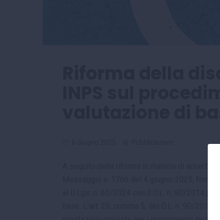
Riforma della dis
INPS sul procedi
valutazione di b
6 Giugno 2025
Pubblicazioni
A seguito della riforma in materia di accertame
Messaggio n. 1766 del 4 giugno 2025, fornisce c
al D.Lgs. n. 62/2024 con il D.L. n. 90/2014 per
base. L'art. 25, comma 5, del D.L. n. 90/2014 p
prestazioni previste per i maggiorenni invalidi 