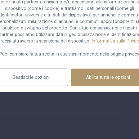
oi e i nostri partner archiviamo e/o accediamo alle informazioni su 
ativa “domanda in via amministrativa entro i sei mesi
dispositivo (come i cookie) e trattiamo i dati personali (come gli
identificatori univoci e altri dati del dispositivo) per annunci e contenut
, fermo restando l'accertamento delle condizioni
ersonalizzati, misurazione di annunci e contenuti, approfondimenti s
normativa. A questo riguardo, l'INPS precisa che nelle
pubblico e sviluppo del prodotto. Con il tuo consenso, noi e i nostri
one della riforma dell'accertamento della disabilità,
partner possiamo utilizzare dati di geolocalizzazione e identificazion
lla disposizione di cui al D.L. n. 90/2014, deve
recisi attraverso la scansione del dispositivo.
Informativa sulla Priva
dico introduttivo (ex art. 8, comma 1, del D.Lgs. n.
Puoi cambiare la tua scelta in qualsiasi momento nella pagina privacy
 compimento della maggiore età. Si comunica altresì
mento di prestazioni economiche previste per i
 verifica dei requisiti sanitari, si procederà alla
Gestisci le opzioni
Abilita tutte le opzioni
 tali posizioni entro 30 giorni dal raggiungimento