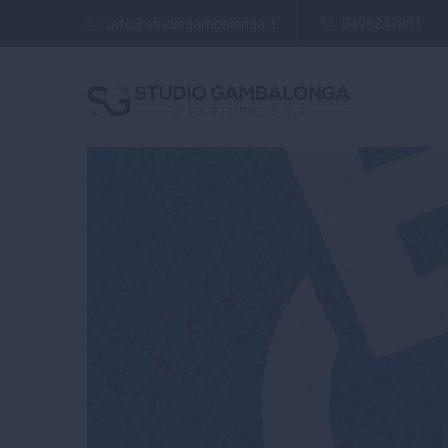
info@studiogambalonga.it
0498247801