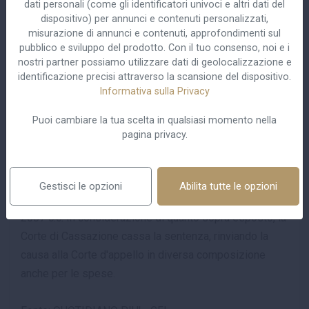
dati personali (come gli identificatori univoci e altri dati del
e del recupero psico-fisico del lavoratore. I giudici di
dispositivo) per annunci e contenuti personalizzati,
merito si sono limitati ad escludere la proposizione di
misurazione di annunci e contenuti, approfondimenti sul
pubblico e sviluppo del prodotto. Con il tuo consenso, noi e i
una “domanda risarcitoria per inadempimento
nostri partner possiamo utilizzare dati di geolocalizzazione e
dell'obbligo contrattuale di tutela contro l'usura psico-
identificazione precisi attraverso la scansione del dispositivo.
fisica del lavoratore”. Tuttavia, secondo l'orientamento
Informativa sulla Privacy
giurisprudenziale richiamato, il superamento del limite
Puoi cambiare la tua scelta in qualsiasi momento nella
della “ragionevolezza” nell'impegno lavorativo può
pagina privacy.
fondare, autonomamente, il diritto del lavoratore a un
compenso aggiuntivo, determinato secondo equità dal
giudice. Si tratta, in ogni caso, di un'azione distinta
Gestisci le opzioni
Abilita tutte le opzioni
rispetto alla domanda risarcitoria per violazione dell'art.
2087 c.c. In considerazione di quanto sopra esposto, la
Corte di Cassazione cassa la sentenza, rinviando la
causa alla Corte d'appello in diversa composizione
anche per le spese.