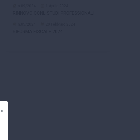
n.09/2024
1 Aprile 2024
RINNOVO CCNL STUDI PROFESSIONALI
n.05/2024
20 Febbraio 2024
RIFORMA FISCALE 2024
ui