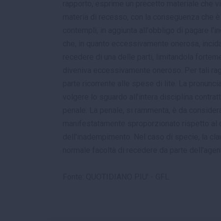
rapporto, esprime un precetto materiale che viet
materia di recesso, con la conseguenza che è nu
contempli, in aggiunta all'obbligo di pagare l'
che, in quanto eccessivamente onerosa, incida 
recedere di una delle parti, limitandola fortem
diveniva eccessivamente oneroso. Per tali ragi
parte ricorrente alle spese di lite. La pronun
volgere lo sguardo all'intera disciplina contratt
penale. La penale, si rammenta, è da consider
manifestatamente sproporzionato rispetto al 
dell'inadempimento. Nel caso di specie, la clau
normale facoltà di recedere da parte dell'agen
Fonte: QUOTIDIANO PIU' - GFL