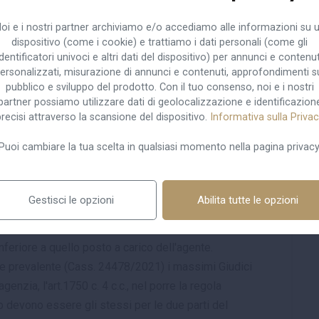
gurazione di una eccessiva onerosità atteso che
oi e i nostri partner archiviamo e/o accediamo alle informazioni su 
esso dell'agente, incorrendo, così, in una sovversione
dispositivo (come i cookie) e trattiamo i dati personali (come gli
 di recesso. Va da sé che la conseguenza era la nullità
identificatori univoci e altri dati del dispositivo) per annunci e contenut
ersonalizzati, misurazione di annunci e contenuti, approfondimenti s
4 c.c. La clausola contrattuale de qua predeterminava
pubblico e sviluppo del prodotto. Con il tuo consenso, noi e i nostri
o al recesso e non a carico dell'agente. Preso atto
partner possiamo utilizzare dati di geolocalizzazione e identificazion
ti, la Corte d'appello rigettava il ricorso. Il
recisi attraverso la scansione del dispositivo.
Informativa sulla Priva
 Cassazione, i quali, con l'ordinanza n. 14048 in
Puoi cambiare la tua scelta in qualsiasi momento nella pagina privacy
 i Giudici di merito avevano correttamente
tata, in virtù del fatto che l'art. 1750 c. 2 c.c.
empo indeterminato ciascuna delle parti può recedere
Gestisci le opzioni
Abilita tutte le opzioni
 entro un termine stabilito dalla legge”. Tuttavia, il
o concordare termini di preavviso di maggiore durata,
feriore a quello posto a carico dell'agente.
le prevalente (Cass. 24478/2021) i massimi Giudici
enzia, l'art.1750 c. 4 c.c., nel porre la regola
o devono essere gli stessi per le due parti del