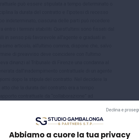
ntrattuale può essere stipulata a tempo determinato o
iplina la durata del contratto e l'ipotesi di recesso
po indeterminato, ciascuna delle parti può recedere
 entro i termini stabiliti. Quest'ultimi sono fissati dal
i in senso più favorevole all'agente e graduati in
edesimo articolo, all'ultimo comma, dispone che, salvo
ermine di preavviso deve coincidere con l'ultimo
deva dinanzi al Tribunale di Firenze una condanna al
nerata dall'inadempimento contrattuale di un agente
iorni dopo la stipula del contratto. Nel decidere la
 atto che la durata del contratto era a tempo
rapporto contrattuale da “collaborazione” ad
 ricorso e la società proponente avanzava appello
Declina e proseg
llo hanno confermato la sussistenza di un contratto di
ue giorni dalla stipula del contratto, senza che
iva, non poteva generare alcuna penale. Sul punto, la
Abbiamo a cuore la tua privacy
 dubbio, l'art. 1750 c.c. Preso atto del contratto, la