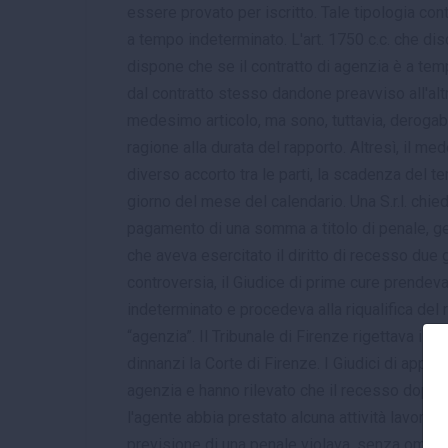
essere provato per iscritto. Tale tipologia co
a tempo indeterminato. L'art. 1750 c.c. che disc
dispone che se il contratto di agenzia è a tem
dal contratto stesso dandone preavviso all'altra
medesimo articolo, ma sono, tuttavia, derogabil
ragione alla durata del rapporto. Altresì, il m
diverso accorto tra le parti, la scadenza del t
giorno del mese del calendario. Una S.r.l. chie
pagamento di una somma a titolo di penale, ge
che aveva esercitato il diritto di recesso due g
controversia, il Giudice di prime cure prendeva
indeterminato e procedeva alla riqualifica del 
“agenzia”. Il Tribunale di Firenze rigettava il
dinnanzi la Corte di Firenze. I Giudici di appe
agenzia e hanno rilevato che il recesso dopo d
l'agente abbia prestato alcuna attività lavorat
previsione di una penale violava, senza ombra di