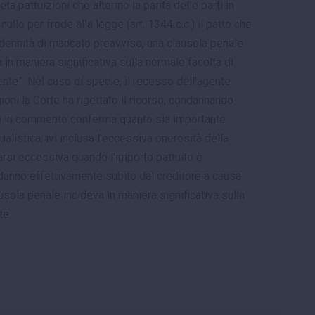
a pattuizioni che alterino la parità delle parti in
llo per frode alla legge (art. 1344 c.c.) il patto che
indennità di mancato preavviso, una clausola penale
in maniera significativa sulla normale facoltà di
ente”. Nel caso di specie, il recesso dell'agente
oni la Corte ha rigettato il ricorso, condannando
cia in commento conferma quanto sia importante
ualistica, ivi inclusa l'eccessiva onerosità della
arsi eccessiva quando l'importo pattuito è
danno effettivamente subito dal creditore a causa
sola penale incideva in maniera significativa sulla
te.