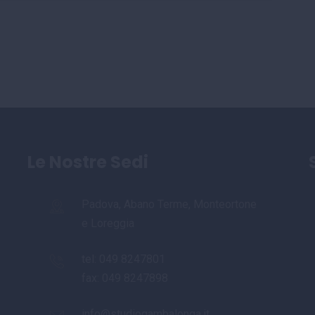
Le Nostre Sedi
Padova, Abano Terme, Monteortone
e Loreggia
tel:
049 8247801
fax: 049 8247898
info@studiogambalonga.it