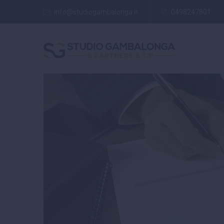
info@studiogambalonga.it
0498247801