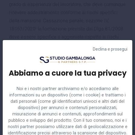
grado di esperienza del lavoratore, che deve comunque
ricevere addestramento conforme ai rischi specifici
della mansione. Cassazione penale, sezione IV,
18163/2020: la formazione prevista dal Dlgs 81/2008
deve essere specifica e aggiornata rispetto ai rischi
effettivamente presenti nell’attività lavorativa, non
Declina e prosegui
generica o standardizzata. Questo precedente rafforza
l’idea della formazione come processo dinamico,
correlato ai cambiamenti dell’ambiente di lavoro, delle
Abbiamo a cuore la tua privacy
attrezzature e dell’organizzazione. Il datore deve
garantire corsi specifici, addestramento pratico e
Noi e i nostri partner archiviamo e/o accediamo alle
aggiornamenti. Cassazione penale, sezione IV,
informazioni su un dispositivo (come i cookie) e trattiamo i
dati personali (come gli identificatori univoci e altri dati del
38914/2021: anche il comportamento abnorme del
dispositivo) per annunci e contenuti personalizzati,
lavoratore non esonera il datore di lavoro da
misurazione di annunci e contenuti, approfondimenti sul
responsabilità se l’evento è comunque riconducibile
pubblico e sviluppo del prodotto. Con il tuo consenso, noi e i
alla mancata adozione delle misure previste.
nostri partner possiamo utilizzare dati di geolocalizzazione e
identificazione precisi attraverso la scansione del dispositivo.
Richiamata per chiarire che la cosiddetta condotta