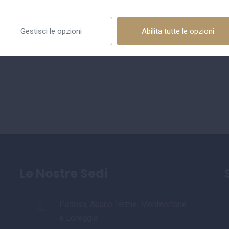
Gestisci le opzioni
Abilita tutte le opzioni
Le Nostre Sedi
Padova, Abano Terme, Monteortone
e Loreggia