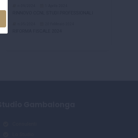
n.09/2024
1 Aprile 2024
RINNOVO CCNL STUDI PROFESSIONALI
n.05/2024
20 Febbraio 2024
RIFORMA FISCALE 2024
Studio Gambalonga
Consulenti
Lo Studio