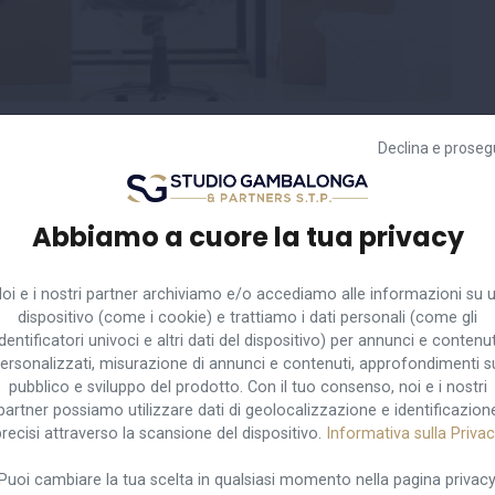
zienda in crisi
Declina e proseg
Abbiamo a cuore la tua privacy
5055 del 22 agosto 2022, ha chiarito che, in caso di
oi e i nostri partner archiviamo e/o accediamo alle informazioni su 
to accertato lo stato di crisi aziendale, l'accordo
dispositivo (come i cookie) e trattiamo i dati personali (come gli
identificatori univoci e altri dati del dispositivo) per annunci e contenut
2112 del codice civile, concernente le condizioni di
ersonalizzati, misurazione di annunci e contenuti, approfondimenti s
one o mancata cessazione dell'attività, l'obbligo di
pubblico e sviluppo del prodotto. Con il tuo consenso, noi e i nostri
partner possiamo utilizzare dati di geolocalizzazione e identificazion
recisi attraverso la scansione del dispositivo.
Informativa sulla Priva
Puoi cambiare la tua scelta in qualsiasi momento nella pagina privacy