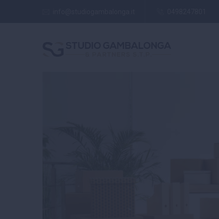
info@studiogambalonga.it
0498247801