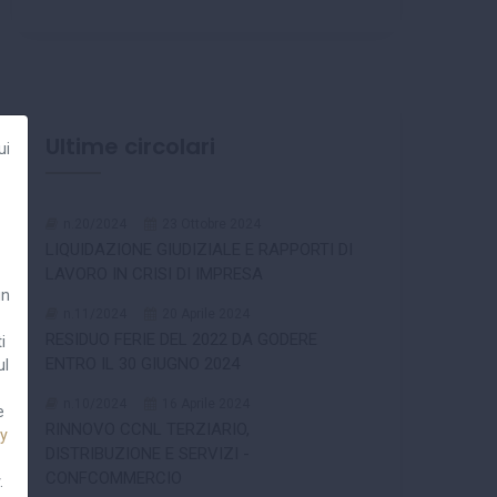
Ultime circolari
ui
n.20/2024
23 Ottobre 2024
LIQUIDAZIONE GIUDIZIALE E RAPPORTI DI
LAVORO IN CRISI DI IMPRESA
un
n.11/2024
20 Aprile 2024
RESIDUO FERIE DEL 2022 DA GODERE
i
ENTRO IL 30 GIUGNO 2024
ul
n.10/2024
16 Aprile 2024
e
RINNOVO CCNL TERZIARIO,
cy
DISTRIBUZIONE E SERVIZI -
CONFCOMMERCIO
.