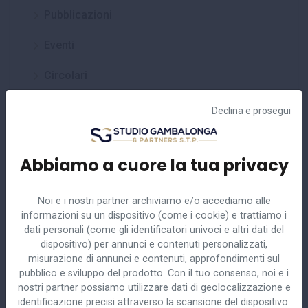
Pubblicazioni
Eventi
Circolari
Approfondimenti
Declina e prosegui
Abbiamo a cuore la tua privacy
Noi e i nostri partner archiviamo e/o accediamo alle
Ultime circolari
informazioni su un dispositivo (come i cookie) e trattiamo i
dati personali (come gli identificatori univoci e altri dati del
dispositivo) per annunci e contenuti personalizzati,
misurazione di annunci e contenuti, approfondimenti sul
n.20/2024
23 Ottobre 2024
pubblico e sviluppo del prodotto. Con il tuo consenso, noi e i
LIQUIDAZIONE GIUDIZIALE E RAPPORTI DI LAVORO IN
nostri partner possiamo utilizzare dati di geolocalizzazione e
CRISI DI IMPRESA
identificazione precisi attraverso la scansione del dispositivo.