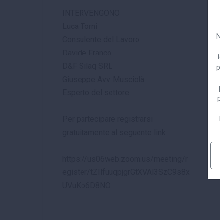
INTERVENGONO
Luca Torni
N
Consulente del Lavoro
Davide Franco
D&F Silaq SRL
p
Giuseppe Avv. Musciolà
Esperto del settore
p
Per partecipare registrarsi
gratuitamente al seguente link:
https://us06web.zoom.us/meeting/r
egister/tZIlfuuqpjgrGtXVAl3SzC9s8x
UVuKo6D8NO