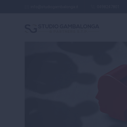
info@studiogambalonga.it
0498247801