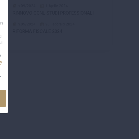
n.09/2024
1 Aprile 2024
RINNOVO CCNL STUDI PROFESSIONALI
un
n.05/2024
20 Febbraio 2024
RIFORMA FISCALE 2024
i
ul
e
cy
.