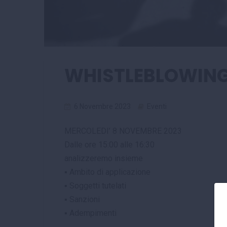
WHISTLEBLOWING
6 Novembre 2023
Eventi
MERCOLEDI’ 8 NOVEMBRE 2023
Dalle ore 15:00 alle 16:30
analizzeremo insieme
▪ Ambito di applicazione
▪ Soggetti tutelati
▪ Sanzioni
▪ Adempimenti