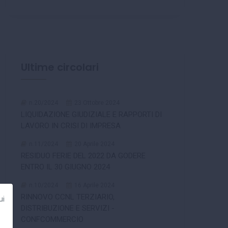
Ultime circolari
n.20/2024
23 Ottobre 2024
LIQUIDAZIONE GIUDIZIALE E RAPPORTI DI
LAVORO IN CRISI DI IMPRESA
n.11/2024
20 Aprile 2024
RESIDUO FERIE DEL 2022 DA GODERE
ENTRO IL 30 GIUGNO 2024
n.10/2024
16 Aprile 2024
RINNOVO CCNL TERZIARIO,
ui
DISTRIBUZIONE E SERVIZI -
CONFCOMMERCIO