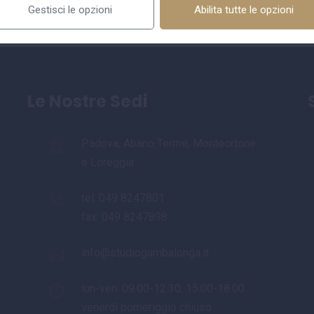
Gestisci le opzioni
Abilita tutte le opzioni
Le Nostre Sedi
Padova, Abano Terme, Monteortone
e Loreggia
tel:
049 8247801
fax: 049 8247898
info@studiogambalonga.it
lun-ven: 09.00-12.30, 15.00-18.00
venerdì pomeriggio chiuso