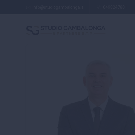
info@studiogambalonga.it
0498247801