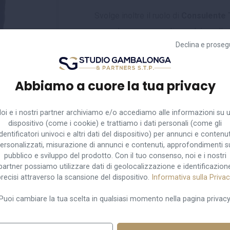
Svolge inoltre il ruolo di
Consulente 
procedure concorsuali, nonché quello
Declina e proseg
disoccupati.
Abbiamo a cuore la tua privacy
ro
oi e i nostri partner archiviamo e/o accediamo alle informazioni su 
dispositivo (come i cookie) e trattiamo i dati personali (come gli
identificatori univoci e altri dati del dispositivo) per annunci e contenut
nga.it
ersonalizzati, misurazione di annunci e contenuti, approfondimenti s
pubblico e sviluppo del prodotto. Con il tuo consenso, noi e i nostri
partner possiamo utilizzare dati di geolocalizzazione e identificazion
recisi attraverso la scansione del dispositivo.
Informativa sulla Priva
Puoi cambiare la tua scelta in qualsiasi momento nella pagina privacy