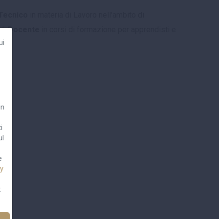
Tecnico
in materia di Lavoro nell'ambito di
 di
Docente
in corsi di formazione per apprendisti e
ui
un
i
ul
e
cy
.