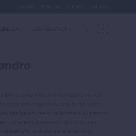
Circolari
Consulenti
Lo studio
Contattaci
GIUDIZIALI
CENTRO STUDI
andro
mbito aziendalistico dove ha ricoperto vari ruoli,
professionista e supporta le aziende del settore
nti obbligatori
previsti dalla normativa vigente in
enza sociale dei dipendenti e dei collaboratori
ll'espletamento di alcune attività accessorie.