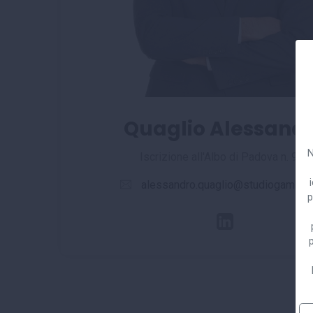
Quaglio Alessand
N
Iscrizione all'Albo di Padova n. 957
alessandro.quaglio@studiogambalo
p
p